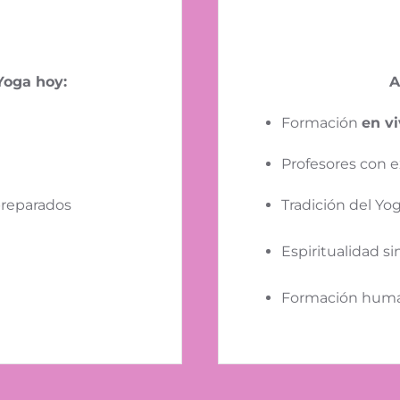
Yoga hoy:
A
Formación
en v
Profesores con e
preparados
Tradición del Yo
Espiritualidad si
Formación human