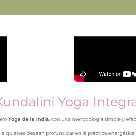
Kundalini Yoga Integra
dero
Yoga de la India
, con una metodología simple y efec
do a quienes desean profundizar en la práctica energética 